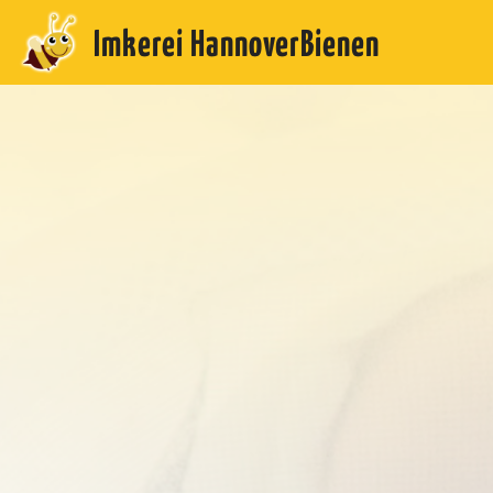
Imkerei HannoverBienen